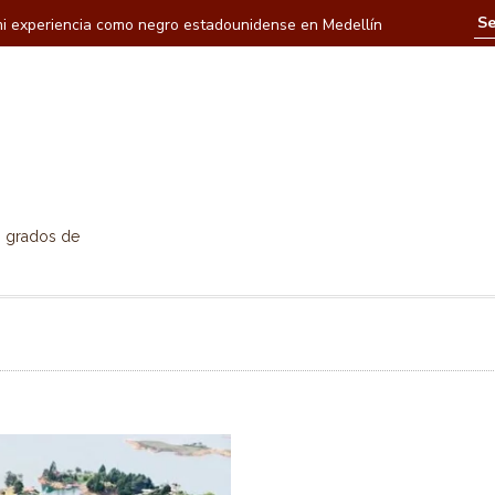
Mundo
La elecc
0 grados de