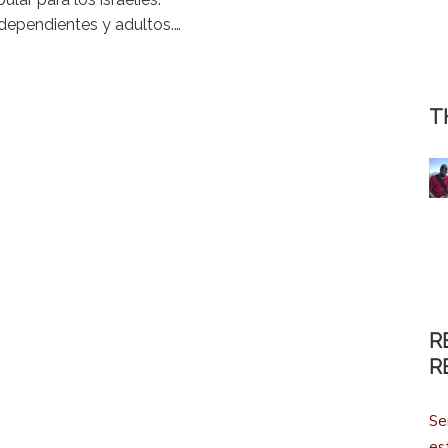
ndependientes y adultos.…
T
R
R
Se
es