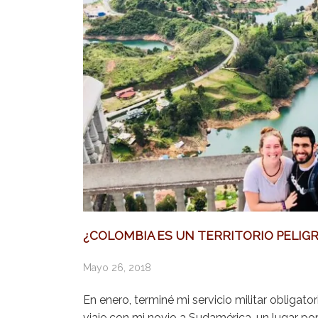
¿COLOMBIA ES UN TERRITORIO PELIGR
Mayo 26, 2018
En enero, terminé mi servicio militar obligator
viaje con mi novio a Sudamérica, un lugar popu