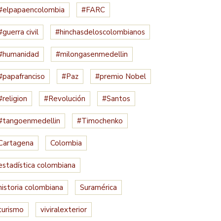
#elpapaencolombia
#FARC
#guerra civil
#hinchasdeloscolombianos
#humanidad
#milongasenmedellin
#papafranciso
#Paz
#premio Nobel
#religion
#Revolución
#Santos
#tangoenmedellin
#Timochenko
Cartagena
Colombia
estadística colombiana
historia colombiana
Suramérica
turismo
viviralexterior