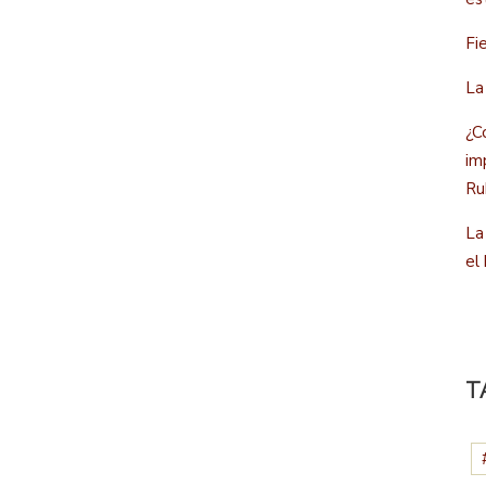
Fi
La
¿C
im
Ru
La
el
T