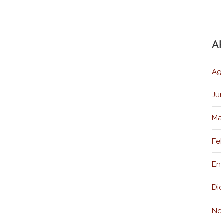
A
Ag
Ju
Ma
Fe
En
Di
No